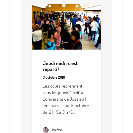
Jeudi midi : c’est
reparti !
3 octobre 2016
Les cours reprennent
tous les jeudis “midi” à
L’université de Jussieu !
1er cours : jeudi 6 octobre
de 12 h 15 à 13 h 45.…
by few