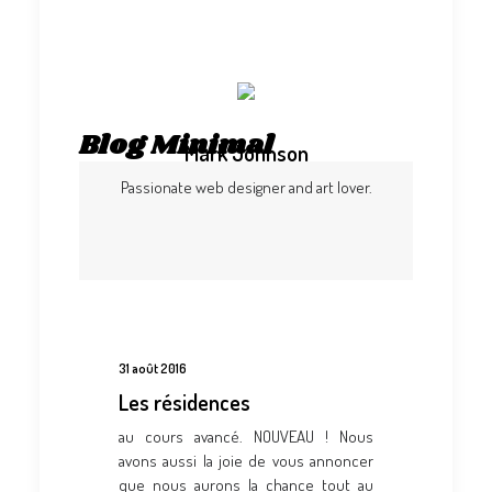
Blog Minimal
Mark Johnson
Passionate web designer and art lover.
31 août 2016
Les résidences
au cours avancé. NOUVEAU ! Nous
avons aussi la joie de vous annoncer
que nous aurons la chance tout au