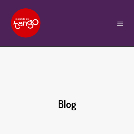
ACCUEIL
COURS
BALS ET PRATIQUES
STAGES
Blog
WORKSHOPS
PROPOSITIONS D’INTERVENTIONS
L’ASSOCIATION
SCÈNES