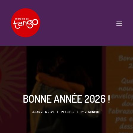
ACCUEIL
COURS
BALS ET PRATIQUES
STAGES
BONNE ANNÉE 2026 !
WORKSHOPS
PROPOSITIONS D’INTERVENTIONS
3 JANVIER 2026
|
IN
ACTUS
|
BY
VERONIQUE
L’ASSOCIATION
SCÈNES