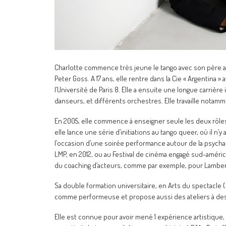
Charlotte commence très jeune le tango avec son père a
Peter Goss. A 17 ans, elle rentre dans la Cie « Argentina
l’Université de Paris 8. Elle a ensuite une longue carriè
danseurs, et différents orchestres. Elle travaille notam
En 2005, elle commence à enseigner seule les deux rôles 
elle lance une série d’initiations au tango queer, où il 
l’occasion d’une soirée performance autour de la psycha
LMP, en 2012, ou au Festival de cinéma engagé sud-améric
du coaching d’acteurs, comme par exemple, pour Lambert 
Sa double formation universitaire, en Arts du spectacle (
comme performeuse et propose aussi des ateliers à des 
Elle est connue pour avoir mené 1 expérience artistique, 