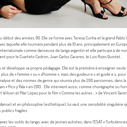
u début des années 90. Elle se forme avec Teresa Cunha et le grand Pablo 
 » avec laquelle elle tournera pendant plus de 10 ans, principalement en Eur
re internationale comme danseuse de tango argentin et elle participe à de n
ment pour le Cuarteto Cedron, Juan Carlos Caceres, le Luis Rizzo Quintet…
et développe sa propre pédagogie. Elle est la première à enseigner seule 
n’y a plus de « femme » ou « d’homme », mais des guideur.e.s et guidé.e.s, p
nalyse et des normes de genre qui réunira plus de 200 personnes, dans la c
ain « Pico y Pala » en 2013… Elle intervient aussi, comme chorégraphe ou f
Wilson et Pilar López pour le film « Comme les autres… » de Vincent Gare
danse) et en philosophie (esthétique), lui vaut une sensibilité singulière q
publics fragiles.
avec les outils du tango, avec de jeunes autistes, dans l’ESAT « Turbulences 