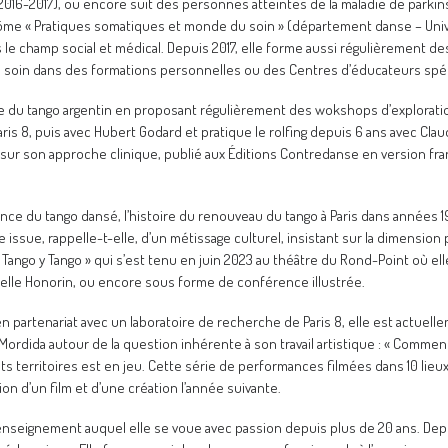
 (2016-2017), ou encore suit des personnes atteintes de la maladie de parkin
plôme « Pratiques somatiques et monde du soin » (département danse – Univers
ns le champ social et médical. Depuis 2017, elle forme aussi régulièrement d
e soin dans des formations personnelles ou des Centres d’éducateurs spéc
ique du tango argentin en proposant régulièrement des wokshops d’explora
is 8, puis avec Hubert Godard et pratique le rolfing depuis 6 ans avec Claudi
 sur son approche clinique, publié aux Éditions Contredanse en version fra
nce du tango dansé, l’histoire du renouveau du tango à Paris dans années 199
e issue, rappelle-t-elle, d’un métissage culturel, insistant sur la dimension 
ango y Tango » qui s’est tenu en juin 2023 au théâtre du Rond-Point où ell
uelle Honorin, ou encore sous forme de conférence illustrée.
n partenariat avec un laboratoire de recherche de Paris 8, elle est actuell
ida autour de la question inhérente à son travail artistique : « Comment f
ents territoires est en jeu. Cette série de performances filmées dans 10 lie
 d’un film et d’une création l’année suivante.
seignement auquel elle se voue avec passion depuis plus de 20 ans. Depui