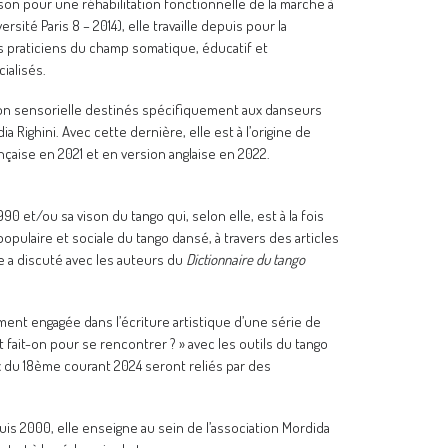
son pour une réhabilitation fonctionnelle de la marche à
ité Paris 8 – 2014), elle travaille depuis pour la
es praticiens du champ somatique, éducatif et
ialisés.
tion sensorielle destinés spécifiquement aux danseurs
a Righini. Avec cette dernière, elle est à l’origine de
nçaise en 2021 et en version anglaise en 2022.
0 et/ou sa vison du tango qui, selon elle, est à la fois
populaire et sociale du tango dansé, à travers des articles
e a discuté avec les auteurs du
Dictionnaire du tango
ement engagée dans l’écriture artistique d’une série de
ait-on pour se rencontrer ? » avec les outils du tango
ux du 18ème courant 2024 seront reliés par des
s 2000, elle enseigne au sein de l’association Mordida