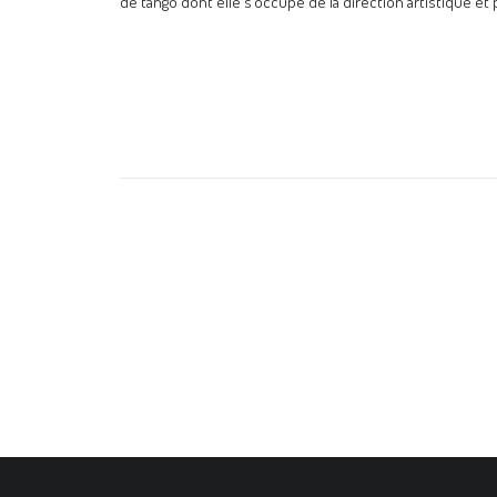
de tango dont elle s’occupe de la direction artistique e