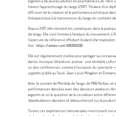
argentin à de jeunes adultes en psychiatrie à EJA- Paris
travers l’apprentissage du tango (2017). Titulaire d’un di
diffusion de la création et la performance artistique da
thérapeutique à la transmission du tango en contexte d
Depuis 2017, elle introduit les somatiques dans la prat
de tango. Elle s’est formée à l’analyse du mouvement, à Par
l’opercule de référence d’Hubert Godard
Une respiration
,
Voir :
https://vimeo.com/616966381
Elle est régulièrement invitée pour partager sa connaissa
danse, musique, littérature, poésie : une véritable cultur
ou des conférences, comme à l’occasion du spectacle « T
argentin
, publié au Seuil, Jean-Louis Mingalon et Emman
Avec le soutien de Mordida de Tango, de PNB Paribas, et e
performances dansées avec des danseurs amateurs de Mord
argentin et où la question de la circulation entre différ
déambulations dansées et déboucheront sur la production
Toutes ces expériences transversales nourrissent son en