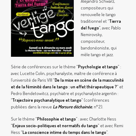
Alejandro Schwarz,
compositeurs qui
renouvelle le tango
traditionnel et “
Tierra
del fuego
”, avec Pablo
Nemirovsky,
compositeur,
bandonéoniste, qui
mêle tango et jazz.
Série de conférences sur le thème “
Psychologie et tango
” :
avec Lucette Colin, psychanalyste, maître de conférence à
l’université de Paris VIII “
De la mise en scène de la masculinité
et de la féminité dans le tango : un effet thérapeutique ?
” et
Pedro Bendetowitcz, psychiatre et psychanalyste argentin :
“
Trajectoire psychanalytique et tango
” (conférences
publiées dans la revue
La Morsure déchainée
,
n° 2).
Sur le thème “
Philosophie et tango
” : avec Charlotte Hess
“
Enjeux socio-politiques et normatifs du tango
” et avec Remi
Hess “
La conscience intime du temps dans le tango
”.