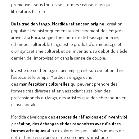
promouvoir sous toutes ses formes : danse, musique,
GALERIES
littérature, histoire…
CONTACTEZ-NOUS
De la tradition tango, Mordida retient son origine
: création
FACEBOOK
populaire liée historiquement au déracinement des émigrés
arrivés à la Boca, surgie d’un contexte de brassage humain,
YOUTUBE
ethnique, culturel, le tango est le produit d’un métissage et
RECHERCHE
d’un syncrétisme culturel, et de l’invention, au début du siècle
dernier, de l’improvisation dans la danse de couple.
Investie de cet héritage et accompagnant son évolution dans
l’espace et le temps, Mordida s’engage dans
des
manifestations culturelles
qui peuvent prendre des
formes très diverses et en y associant aussi bien des
professionnels du tango, des artistes que des chercheurs en
danse sociale.
Mordida développe des
espaces de réflexions et d’inventivité
/ création, des échanges et des rencontres avec d’autres
formes artistiques
afin d’explorer les possibilités infinies de
cette danse entrelacée et de son univers artistique.