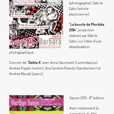
(photographe), Gabi le
Cabri (artiste
plasticienne).
“
La boucle de Mordida
2014
”, projection
réalisée par Gabi le
Cabri, sur l’idée d’une
déambulation
photographique…
Concert de “
Doble A
” avec Anne Vauchelet (contrebasse),
Andrea Pujado (violon), Ana Carolina Poenitz (bandonéon) et
Andrea Marsali (piano)…
e
Saison 2013 : 6
édition.
Avec notamment la
projection du film