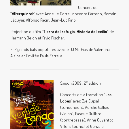
Concert du
“
Alterquintet
” avec Anne Le Corre, Inocente Carreno, Romain
Lécuyer, Alfonso Pacin, Jean-Luc Pino.
Projection du film “
Tierra del refugio. Historia del exilio
” de
Hermann Belon et Favio Fischer.
Et 2 grands bals populaires avec le DJ Mathias de Valentina
Alsina et l’invitée Paula Estrella.
e
Saison 2009 : 2
édition
Concerts de la formation “
Los
Lobes
” avec Eve Cupial
(bandonéon), Aurélie Gallois
(violon), Pascale Guillard
(contrebasse), Anne Guyentot
Villena (piano) et Gonzalo