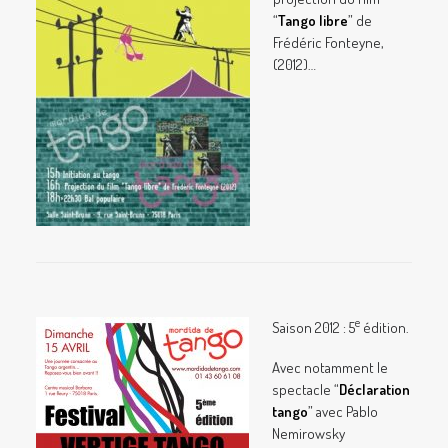
“
Tango libre
” de
Frédéric Fonteyne,
(2012)…
e
Saison 2012 : 5
édition.
Avec notamment le
spectacle “
Déclaration
tango
” avec Pablo
Nemirowsky