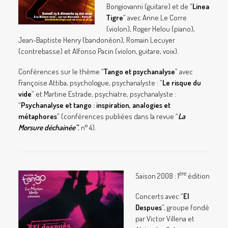
Bongiovanni (guitare) et de “
Linea
Tigre
” avec Anne Le Corre
(violon), Roger Helou (piano),
Jean-Baptiste Henry (bandonéon), Romain Lecuyer
(contrebasse) et Alfonso Pacin (violon, guitare, voix).
Conférences sur le thème “
Tango et psychanalyse
” avec
Françoise Attiba, psychologue, psychanalyste : “
Le risque du
vide
” et Martine Estrade, psychiatre, psychanalyste :
“
Psychanalyse et tango : inspiration, analogies et
métaphores
” (conférences publiées dans la revue “
La
Morsure déchainée”
, n° 4).
ère
Saison 2008 : 1
édition
Concerts avec “
El
Despues
”, groupe fondé
par Victor Villena et