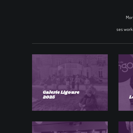
Mord
ses works
Galerie Ligoure
2025
L