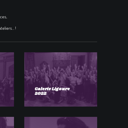
nces,
teliers… !
Galerie Ligoure
2022