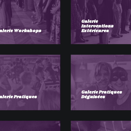
Galerie
Interventions
alerie Workshops
Extérieures
Galerie Pratiques
alerie Pratiques
Déguisées