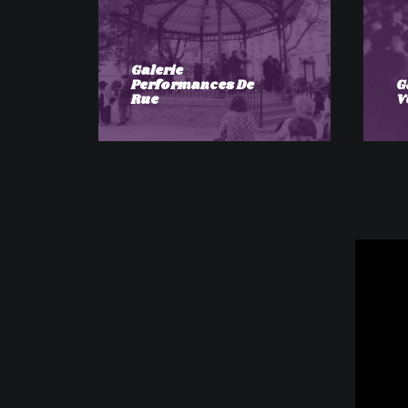
Galerie
Performances De
G
Rue
V