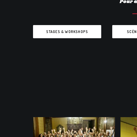
Pour e
STAGES & WORKSHOPS
SCÈN