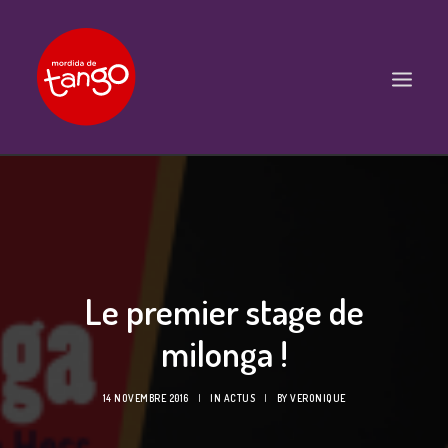
ACCUEIL
COURS
BALS ET PRATIQUES
Le premier stage de
STAGES
WORKSHOPS
milonga !
PROPOSITIONS D’INTERVENTIONS
14 NOVEMBRE 2016
|
IN
ACTUS
|
BY
VERONIQUE
L’ASSOCIATION
SCÈNES