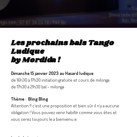
GALERIES
CONTACTEZ-NOUS
FACEBOOK
YOUTUBE
Les prochains bals Tango
Ludique
RECHERCHE
by Mordida !
Dimanche 15 janvier 2023 au Hasard ludique
de 16h30 à 17h30 initiation gratuite et cours de milonga
de 17h30 à 21h30 bal – milonga
Thème : Bling Bling
Attention !! c’est une proposition et bien sûr il n’y a aucune
obligation ! Vous pouvez venir habillé comme vous êtes et
vous serez toujours le.a bienvenu.e.