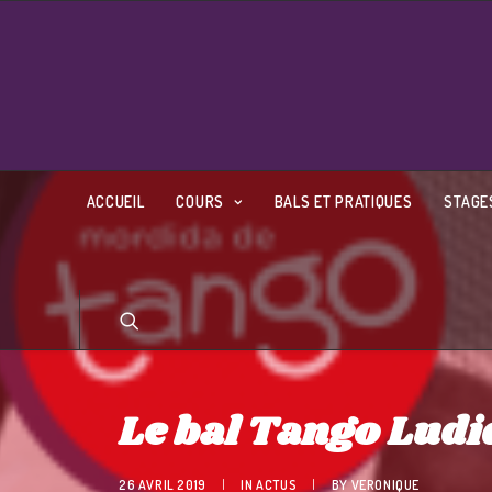
ACCUEIL
COURS
BALS ET PRATIQUES
STAGE
Le bal Tango Ludique
26 AVRIL 2019
|
IN
ACTUS
|
BY
VERONIQUE