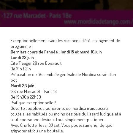
GALERIES
CONTACTEZ-NOUS
FACEBOOK
YOUTUBE
Exceptionnellement avant les vacances d’été, changement de
programme !!
RECHERCHE
Derniers cours de l’année : lundi 15 et mardi 16 juin
Lundi 22 juin
Cité Traeger 28 rue Boisnault
De 19h à 21h
Préparation de l’Assemblée générale de Mordida suivie d’un
pot
Mardi 23 juin
127, rue Marcadet – Paris 18
De 19h30 à 22h30
Pratique exceptionnelle !!
Ouverte aux élèves, adhérents de mordida mais aussi à
tou.te.s les habitués ou moins des bals du Hasard ludique et à
toute personne désirant tout simplement pratiquer…
Avec Charlotte Hess, DJ set. Vous pouvez amener de quoi
grignoter et/ou une bouteille.