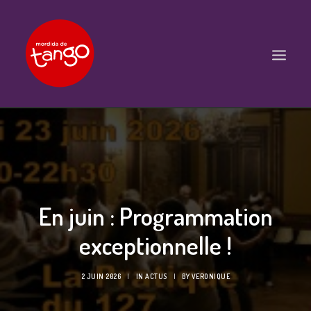
ACCUEIL
COURS
BALS ET PRATIQUES
En juin : Programmation
STAGES
WORKSHOPS
exceptionnelle !
PROPOSITIONS D’INTERVENTIONS
2 JUIN 2026
|
IN
ACTUS
|
BY
VERONIQUE
L’ASSOCIATION
SCÈNES