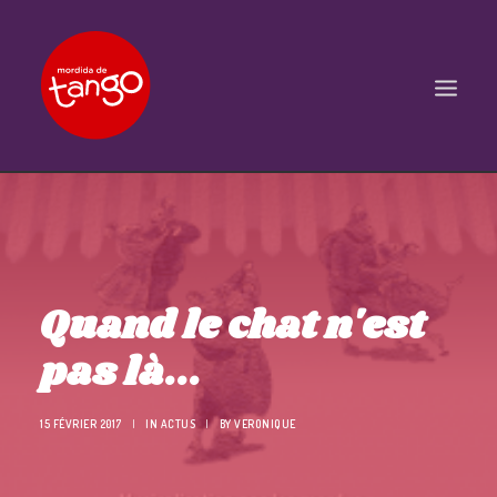
ACCUEIL
COURS
BALS ET PRATIQUES
Quand le chat n'est
STAGES
pas là...
WORKSHOPS
PROPOSITIONS D’INTERVENTIONS
15 FÉVRIER 2017
|
IN
ACTUS
|
BY
VERONIQUE
L’ASSOCIATION
SCÈNES