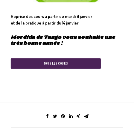
GALERIES
Reprise des cours à partir du mardi 9 janvier
CONTACTEZ-NOUS
et de la pratique à partir du 14 janvier.
FACEBOOK
Mordida de Tango vous souhaite une
YOUTUBE
très bonne année !
RECHERCHE
TOUS LES COURS