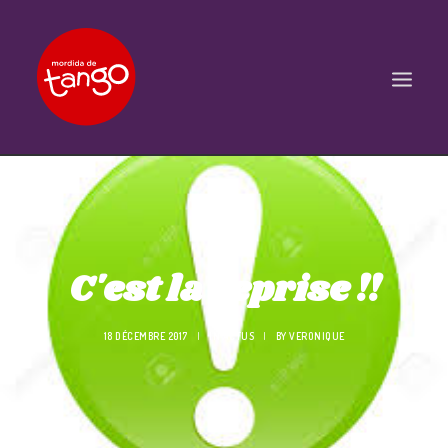
ACCUEIL
COURS
BALS ET PRATIQUES
C'est la reprise !!
STAGES
WORKSHOPS
18 DÉCEMBRE 2017
|
IN
ACTUS
|
BY
VERONIQUE
PROPOSITIONS D’INTERVENTIONS
L’ASSOCIATION
SCÈNES