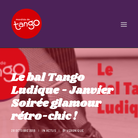
ACCUEIL
COURS
Le bal Tango
BALS ET PRATIQUES
Ludique - Janvier
STAGES
Soirée glamour
WORKSHOPS
rétro-chic !
PROPOSITIONS D’INTERVENTIONS
L’ASSOCIATION
28 OCTOBRE 2018
|
IN
ACTUS
|
BY
VERONIQUE
SCÈNES