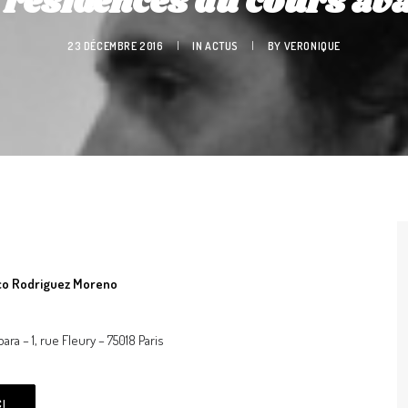
 résidences du cours av
23 DÉCEMBRE 2016
|
IN
ACTUS
|
BY
VERONIQUE
rico Rodriguez Moreno
ara – 1, rue Fleury – 75018 Paris
CI