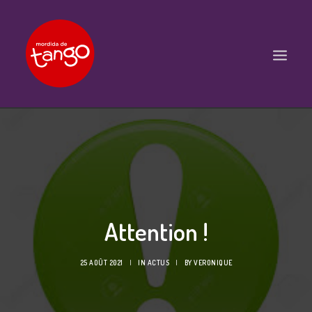
ACCUEIL
COURS
BALS ET PRATIQUES
STAGES
Attention !
WORKSHOPS
PROPOSITIONS D’INTERVENTIONS
25 AOÛT 2021
|
IN
ACTUS
|
BY
VERONIQUE
L’ASSOCIATION
SCÈNES