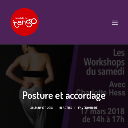
ACCUEIL
COURS
BALS ET PRATIQUES
STAGES
Posture et accordage
WORKSHOPS
PROPOSITIONS D’INTERVENTIONS
30 JANVIER 2018
|
IN
ACTUS
|
BY
VERONIQUE
L’ASSOCIATION
SCÈNES