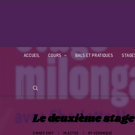
ACCUEIL
COURS
BALS ET PRATIQUES
STAGE
Le deuxième stage
3 MARS 2017
|
IN
ACTUS
|
BY
VERONIQUE