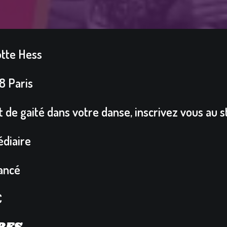
otte Hess
8 Paris
 de gaité dans votre danse, inscrivez vous au s
édiaire
vancé
€