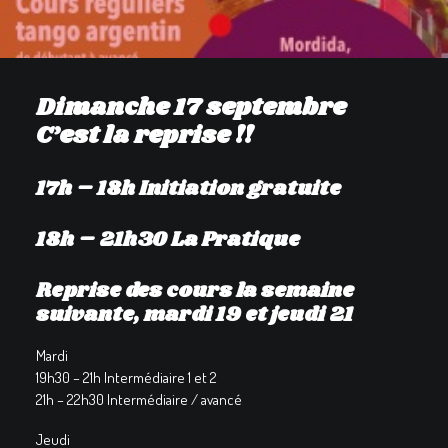
GALERIES
CONTACTEZ-NOUS
FACEBOOK
Dimanche 17 septembre
YOUTUBE
C’est la reprise !!
RECHERCHE
17h – 18h Initiation gratuite
18h – 21h30 La Pratique
Reprise des cours la semaine
suivante, mardi 19 et jeudi 21
Mardi
19h30 – 21h Intermédiaire 1 et 2
21h – 22h30 Intermédiaire / avancé
Jeudi