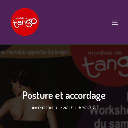
ACCUEIL
COURS
BALS ET PRATIQUES
STAGES
Posture et accordage
WORKSHOPS
PROPOSITIONS D’INTERVENTIONS
9 NOVEMBRE 2017
|
IN
ACTUS
|
BY
VERONIQUE
L’ASSOCIATION
SCÈNES