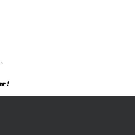
is
r !