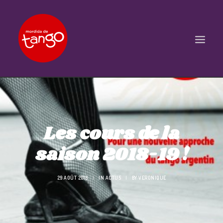
ACCUEIL
COURS
Les cours de la
BALS ET PRATIQUES
saison 2018-19 !
STAGES
WORKSHOPS
29 AOÛT 2018
|
IN
ACTUS
|
BY
VERONIQUE
PROPOSITIONS D’INTERVENTIONS
L’ASSOCIATION
SCÈNES