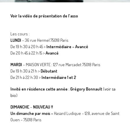
GALERIES
Voir la vidéo de présentation de l’asso
CONTACTEZ-NOUS
FACEBOOK
Les cours :
YOUTUBE
LUNDI
–
36 rue Hermel 75018 Paris
De 19 h 30 à 20 h 45 >
RECHERCHE
Intermédiaire – Avancé
De 20 h 45 à 22 h 15 >
Avancé
MARDI
–
MAISON VERTE : 127 rue Marcadet 75018 Paris
De 19 h 30 à 21 h >
Débutant
De 21 h à 22 h 30 >
Intermédiaire 1 et 2
Invité en résidence cette année : Grégory Bonnault
(
voir sa
bio
)
DIMANCHE
–
NOUVEAU !!
Un dimanche par mois –
Hasard Ludique – 128, avenue de Saint
Ouen – 75018 Paris