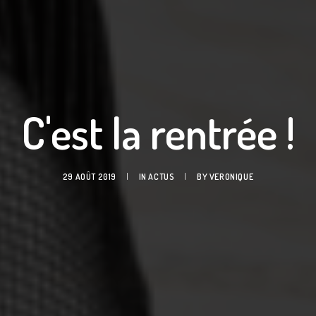
C'est la rentrée !
29 AOÛT 2019
|
IN
ACTUS
|
BY
VERONIQUE