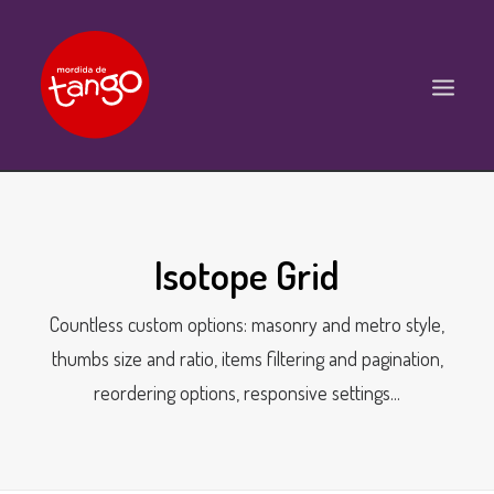
ACCUEIL
COURS
Isotope Grid
BALS ET PRATIQUES
Countless custom options: masonry and metro style,
STAGES
thumbs size and ratio, items filtering and pagination,
WORKSHOPS
reordering options, responsive settings...
PROPOSITIONS D’INTERVENTIONS
L’ASSOCIATION
SCÈNES