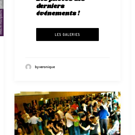
derniers
événements !
LES GALERIES
by veronique