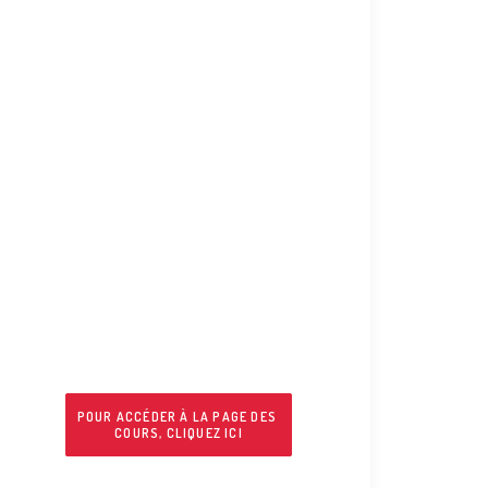
En résidence en
mai et juin !
Charlotte Hess et Jérémy
Braitbart
Tous les jeudis : cours
avancé de 20 h 45 à 22 h
15
Salle Hermel : 36, rue
Hermel 75018 Paris
POUR ACCÉDER À LA PAGE DES 
COURS, CLIQUEZ ICI