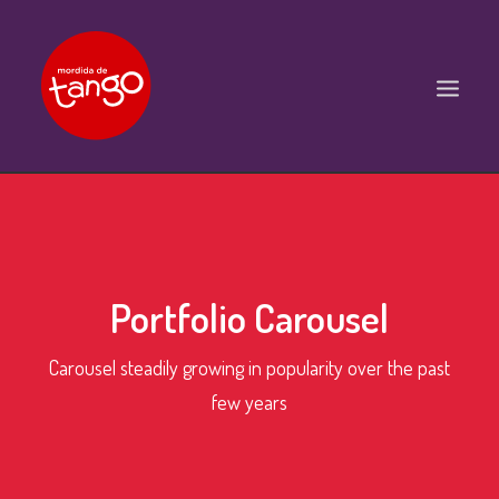
ACCUEIL
COURS
BALS ET PRATIQUES
Portfolio Carousel
STAGES
Carousel steadily growing in popularity over the past
WORKSHOPS
few years
PROPOSITIONS D’INTERVENTIONS
L’ASSOCIATION
SCÈNES