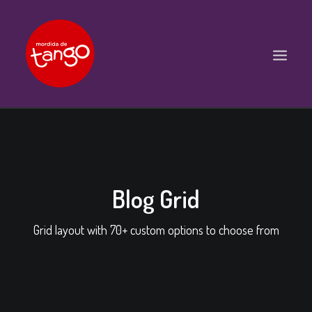
ACCUEIL
COURS
BALS ET PRATIQUES
Blog Grid
STAGES
Grid layout with 70+ custom options to choose from
WORKSHOPS
PROPOSITIONS D’INTERVENTIONS
L’ASSOCIATION
SCÈNES