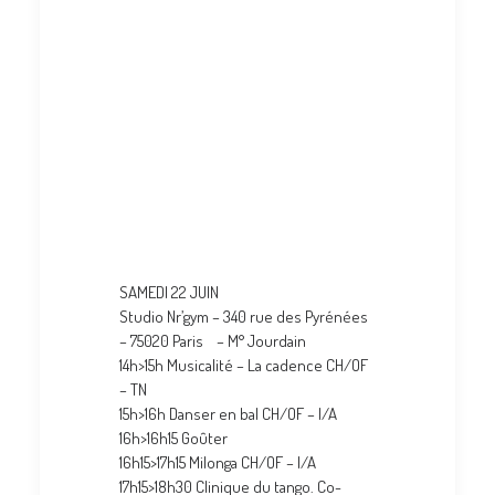
Mordida’s tango
summer session
!
Avec Charlotte
Hess et Octavio
Fernandez
Samedi 22 et
Dimanche 23 juin
SAMEDI 22 JUIN
Studio Nr’gym – 340 rue des Pyrénées
– 75020 Paris – M° Jourdain
14h>15h Musicalité – La cadence CH/OF
– TN
15h>16h Danser en bal CH/OF – I/A
16h>16h15 Goûter
16h15>17h15 Milonga CH/OF – I/A
17h15>18h30 Clinique du tango. Co-