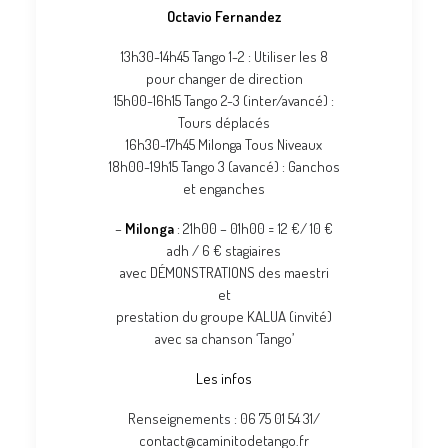
Octavio Fernandez
13h30-14h45 Tango 1-2 : Utiliser les 8
pour changer de direction
15h00-16h15 Tango 2-3 (inter/avancé) :
Tours déplacés
16h30-17h45 Milonga Tous Niveaux
18h00-19h15 Tango 3 (avancé) : Ganchos
et enganches
–
Milonga
: 21h00 – 01h00 = 12 €/ 10 €
adh / 6 € stagiaires
avec DÉMONSTRATIONS des maestri
et
prestation du groupe KALUA (invité)
avec sa chanson ‘Tango’
Les infos
Renseignements : 06 75 01 54 31/
contact@caminitodetango.fr