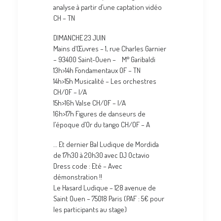
analyse à partir d’une captation vidéo
CH – TN
DIMANCHE 23 JUIN
Mains d’Œuvres – 1, rue Charles Garnier
– 93400 Saint-Ouen – M° Garibaldi
13h>14h Fondamentaux OF – TN
14h>15h Musicalité – Les orchestres
CH/OF – I/A
15h>16h Valse CH/OF – I/A
16h>17h Figures de danseurs de
l’époque d’Or du tango CH/OF – A
… Et dernier Bal Ludique de Mordida
de 17h30 à 20h30 avec DJ Octavio
Dress code : Eté – Avec
démonstration !!
Le Hasard Ludique – 128 avenue de
Saint Ouen – 75018 Paris (PAF : 5€ pour
les participants au stage)