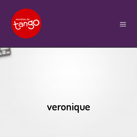
ACCUEIL
COURS
BALS ET PRATIQUES
STAGES
veronique
WORKSHOPS
PROPOSITIONS D’INTERVENTIONS
L’ASSOCIATION
SCÈNES