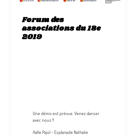
Forum des
associations du 18e
2019
Samedi 7 septembre
Forum des associations
du 18e de 10h à 18h
Mordida sera présente
Les inscriptions seront possibles sur
place
Une démo est prévue. Venez danser
avec nous !!
Halle Pajol – Esplanade Nathalie