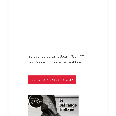
Le bal Tango Ludique de Mordida
Soirée Noir et Blanc !
Dimanche 13 octobre 2019 au Hasard
ludique
de 16h à 17h30 cours de milonga
de 17h30 à 21h30 bal – milonga
128, avenue de Saint Ouen – 18e – M°
Guy Moquet ou Porte de Saint Ouen
TOUTES LES INFOS SUR LES COURS