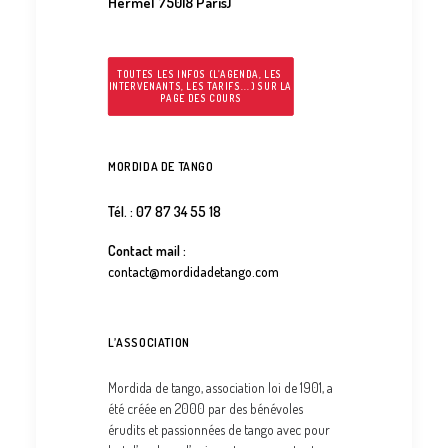
Hermel 75018 Paris)
TOUTES LES INFOS (L’AGENDA, LES 
INTERVENANTS, LES TARIFS...) SUR LA 
PAGE DES COURS
MORDIDA DE TANGO
Tél. : 07 87 34 55 18
Contact mail :
contact@mordidadetango.com
L’ASSOCIATION
Mordida de tango, association loi de 1901, a
été créée en 2000 par des bénévoles
érudits et passionnées de tango avec pour