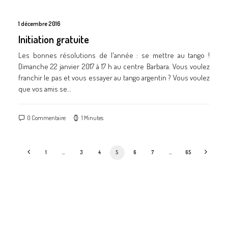
1 décembre 2016
Initiation gratuite
Les bonnes résolutions de l'année : se mettre au tango !
Dimanche 22 janvier 2017 à 17 h au centre Barbara. Vous voulez
franchir le pas et vous essayer au tango argentin ? Vous voulez
que vos amis se…
0 Commentaire
1 Minutes
1
…
3
4
5
6
7
…
65