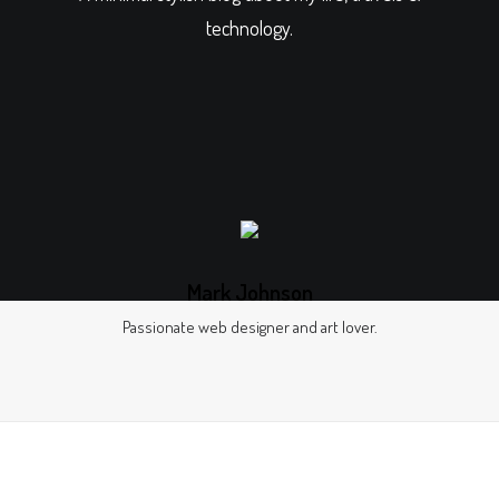
technology.
GALERIES
CONTACTEZ-NOUS
FACEBOOK
YOUTUBE
RECHERCHE
Mark Johnson
Passionate web designer and art lover.