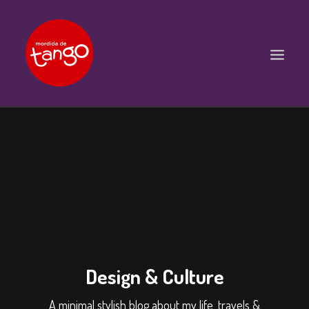
ACCUEIL
COURS
BALS ET PRATIQUES
STAGES
WORKSHOPS
PROPOSITIONS D’INTERVENTIONS
Design & Culture
L’ASSOCIATION
SCÈNES
A minimal stylish blog about my life, travels &