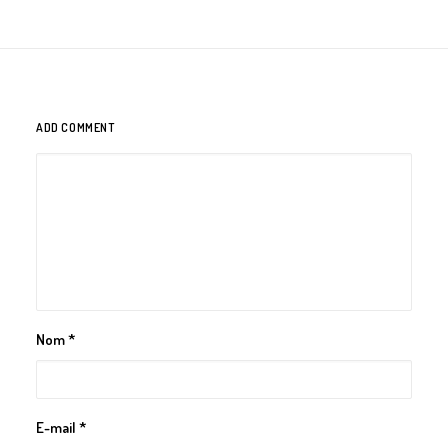
GALERIES
CONTACTEZ-NOUS
FACEBOOK
YOUTUBE
ADD COMMENT
RECHERCHE
Nom
*
E-mail
*