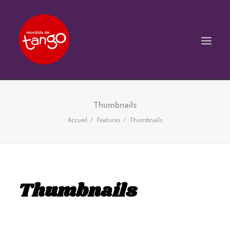
ACCUEIL
Thumbnails
COURS
Accueil
Features
Thumbnails
BALS ET PRATIQUES
STAGES
WORKSHOPS
Thumbnails
PROPOSITIONS D’INTERVENTIONS
L’ASSOCIATION
SCÈNES