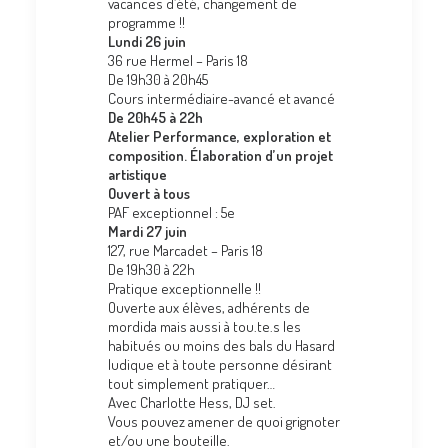
vacances d’été, changement de
programme !!
Lundi 26 juin
36 rue Hermel – Paris 18
De 19h30 à 20h45
Cours intermédiaire-avancé et avancé
De 20h45 à 22h
Atelier Performance, exploration et
composition. Élaboration d’un projet
artistique
O
uvert à tous
PAF exceptionnel : 5e
Mardi 27 juin
127, rue Marcadet – Paris 18
De 19h30 à 22h
Pratique exceptionnelle !!
Ouverte aux élèves, adhérents de
mordida mais aussi à tou.te.s les
habitués ou moins des bals du Hasard
ludique et à toute personne désirant
tout simplement pratiquer…
Avec Charlotte Hess, DJ set.
Vous pouvez amener de quoi grignoter
et/ou une bouteille.