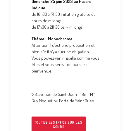
Dimanche 25 juin 2023 au Hasard
ludique
de 16h30 à 17h30 initiation gratuite et
cours de milonga
de 17h30 à 21h30 bal – milonga
Thème : Monochrome
Attention !! c’est une proposition et
bien sûr il n’y a aucune obligation !
Vous pouvez venir habillé comme vous
êtes et vous serez toujours le.a
bienvenu.e.
128, avenue de Saint Ouen – 18e – M°
Guy Moquet ou Porte de Saint Ouen
TOUTES LES INFOS SUR LES 
COURS