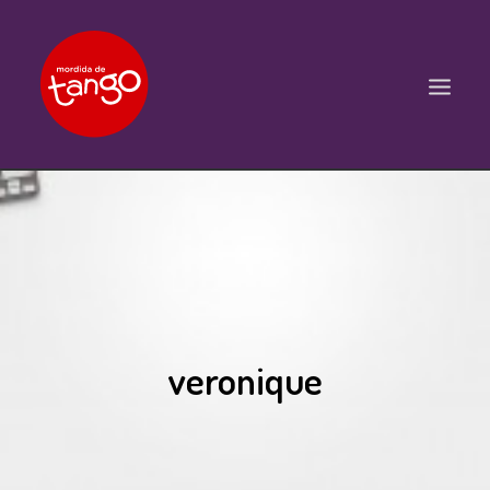
ACCUEIL
COURS
BALS ET PRATIQUES
STAGES
veronique
WORKSHOPS
PROPOSITIONS D’INTERVENTIONS
L’ASSOCIATION
SCÈNES