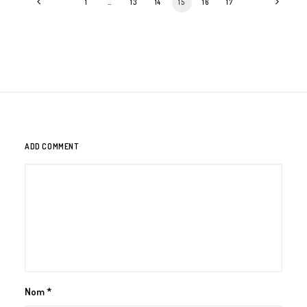
1
…
13
14
15
16
17
ADD COMMENT
Nom
*