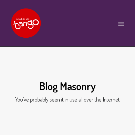
ACCUEIL
COURS
BALS ET PRATIQUES
Blog Masonry
STAGES
You’ve probably seen it in use all over the Internet
WORKSHOPS
PROPOSITIONS D’INTERVENTIONS
L’ASSOCIATION
SCÈNES