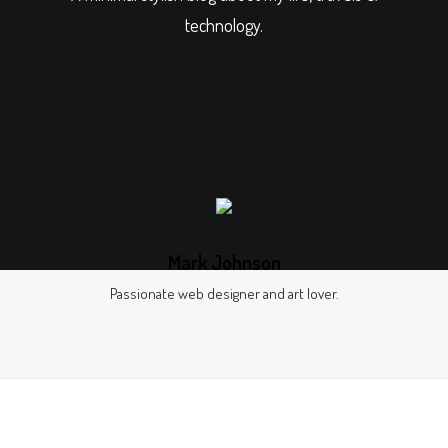
technology.
GALERIES
CONTACTEZ-NOUS
FACEBOOK
YOUTUBE
RECHERCHE
Mark Johnson
Passionate web designer and art lover.