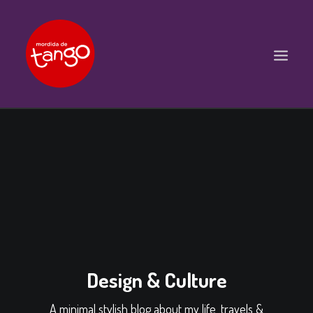
ACCUEIL
COURS
BALS ET PRATIQUES
STAGES
WORKSHOPS
PROPOSITIONS D’INTERVENTIONS
Design & Culture
L’ASSOCIATION
SCÈNES
A minimal stylish blog about my life, travels &