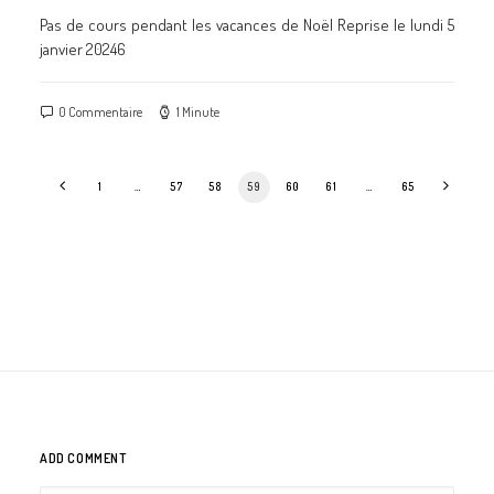
Pas de cours pendant les vacances de Noël Reprise le lundi 5
janvier 20246
0 Commentaire
1 Minute
1
…
57
58
59
60
61
…
65
ADD COMMENT