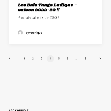
Les Bals Tango Ludique –
saison 2022-23 !!
Prochain bal le 25 juin 2023 !!
by veronique
1
2
3
4
5
6
…
18
ADD COMMENT