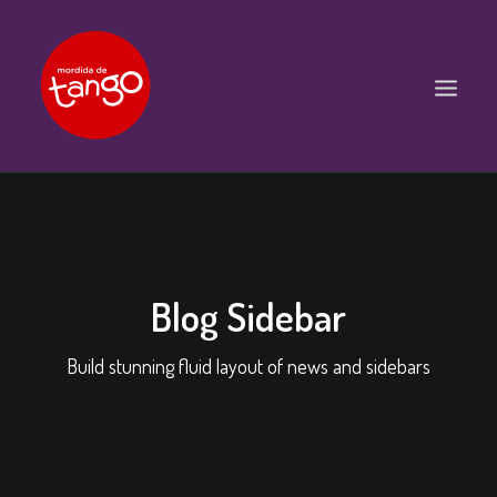
ACCUEIL
COURS
BALS ET PRATIQUES
Blog Sidebar
STAGES
Build stunning fluid layout of news and sidebars
WORKSHOPS
PROPOSITIONS D’INTERVENTIONS
L’ASSOCIATION
SCÈNES