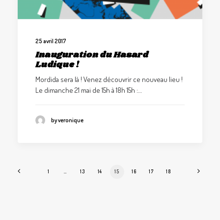
25 avril 2017
Inauguration du Hasard
Ludique !
Mordida sera là ! Venez découvrir ce nouveau lieu !
Le dimanche 21 mai de 15h à 18h 15h :…
by veronique
1
…
13
14
15
16
17
18