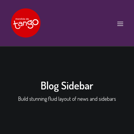
ACCUEIL
COURS
BALS ET PRATIQUES
Blog Sidebar
STAGES
Build stunning fluid layout of news and sidebars
WORKSHOPS
PROPOSITIONS D’INTERVENTIONS
L’ASSOCIATION
SCÈNES