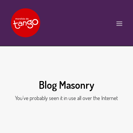
ACCUEIL
COURS
BALS ET PRATIQUES
Blog Masonry
STAGES
You’ve probably seen it in use all over the Internet
WORKSHOPS
PROPOSITIONS D’INTERVENTIONS
L’ASSOCIATION
SCÈNES